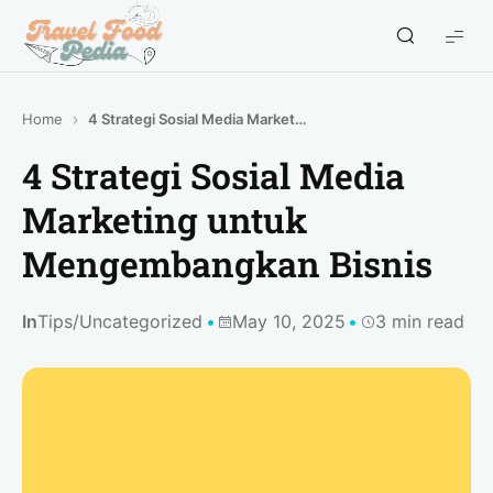
Travel
Food
Pedia
Home
4 Strategi Sosial Media Marketing untuk Mengembangkan Bisnis
-
Travel
4 Strategi Sosial Media
Blogger
Marketing untuk
Indonesia
Mengembangkan Bisnis
In
Tips
/
Uncategorized
May 10, 2025
3 min read