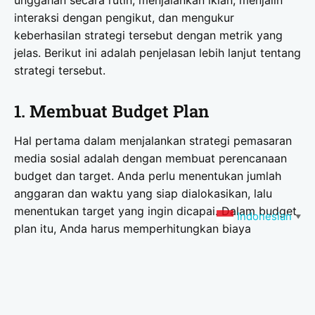
unggahan secara rutin, menjalankan iklan, menjalin
interaksi dengan pengikut, dan mengukur
keberhasilan strategi tersebut dengan metrik yang
jelas. Berikut ini adalah penjelasan lebih lanjut tentang
strategi tersebut.
1. Membuat Budget Plan
Hal pertama dalam menjalankan strategi pemasaran
media sosial adalah dengan membuat perencanaan
budget dan target. Anda perlu menentukan jumlah
anggaran dan waktu yang siap dialokasikan, lalu
menentukan target yang ingin dicapai. Dalam budget
Indonesian
▼
plan itu, Anda harus memperhitungkan biaya
kerjasama dengan pihak lain.
Selain menghitung biaya kerjasama dengan pihak
lain, Anda juga mungkin membutuhkan perencanaan