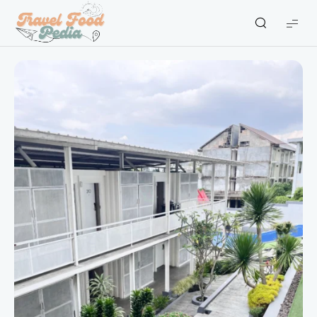
Travel
Food
Pedia
-
Travel
Blogger
Indonesia