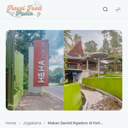
Travel
Food
Pedia
-
Travel
Blogger
Indonesia
Home
Jogjakarta
Makan Sambil Ngadem di Heha Forest Jogja Bareng Keluarga