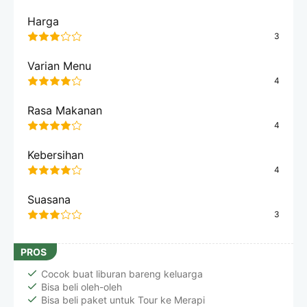
Rated
Harga
3
3
out
Rated
of
Varian Menu
4
5
4
out
Rated
of
Rasa Makanan
4
5
4
out
Rated
of
Kebersihan
4
5
4
out
Rated
of
Suasana
3
5
3
out
of
PROS
5
Cocok buat liburan bareng keluarga
Bisa beli oleh-oleh
Bisa beli paket untuk Tour ke Merapi