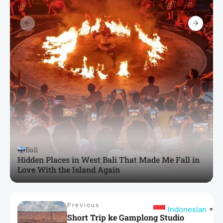
Bali
Hidden Places in West Bali That Made Me Fall in
Love With the Island Again
Previous
Indonesian
▼
Short Trip ke Gamplong Studio